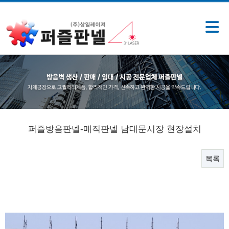
퍼즐방음판넬-매직판넬 남대문시장 현장설치
목록